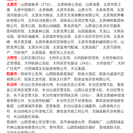
太原市：
山西储备局（27台）、太原铁路公安处、山西省委、太原市富士
康、太原中国银行、太原电网、太原市采购、山西大学、太原体育局、太原
清河旅游公司、太原东大物业、太原天天渔港餐饮有限公司、太原海世界餐
饮有限公司、北丰铝冶有限公司、清徐县公安局交警大队、太原钢铁集团有
限公司、迎泽公园、卧虎山动物园、青龙房地产、山西省公务员住宅服务、
晋祠国宾馆、太原森林公园、太原龙潭公园、仙居园墓地、天龙山、大商浴
乐园、迎泽区城建局、太原城市管执法局、太原小店区市容环卫局、太原冰
峰、海天贵宾楼、太原祥泰昌经贸有限公司、太原市美森机械有限公司、山
西龙潭公园、太原汾河公园、太原蓝海汽配城、太原选煤厂、太原万国地
产、万科地产、太原煤炭、南宫宫人文化宫。
大同市：
云冈石窟(25台)、大同市公安局、大同园林管理局、大同市御河生
态管理处、大同铁路公安处、大同吴官屯煤业（24台）、大同齿轮厂、大同
广社房产、大同城墙文化旅游有限公司、天正集团。
阳泉市：
阳泉市公安局、山西阳泉新星煤矿、阳泉大酒店、阳泉兴盛源汽贸
有限公司、阳泉五龙市政、阳泉太行房产、阳泉金地开发有限公司。
长治市：
长治公安局长路分局、长治壶关县公安局、长治交巡警大队、襄垣
县公安局交巡警大队、长治沁源交警支队、山西沁县交警大队、长治交警大
队、长子县交警大队、长治市城市管理执法局（10台）、潞安太阳能科技发
展有限公司、长治清华机械厂、长治市五百千伏变电站、襄垣县侯堡镇路安
集团、山西潞城市采购、亚晋集团、长治沁源县公城建局、山西省电力公
司、长治供电分公司变电工区、襄垣县市政工程公司、无锡蓝豹车业有限公
司、长治高新区采购。
晋城市：山西晋城公安交警大队、高平南城派出所、阳城电厂、山西阳城县
竹林山煤炭有限责任公司、莽河景区、山西阳城固庄煤矿、晋城巡防大队、
万兴实业有限公司。