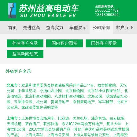
全国服务热线:
18605127789
13818066856
首页
走进益高
益高实力
车型展示
公司案例
客户服务
外省客户名录
国内客户图赏
国外客户图赏
益高新闻动态
外省客户名录
北京市：
发展和改革委员会物资储备局采购产品177台、故宫博物院、天坛
公园、中华世纪坛、小汤山农业园、北京植物园、北京站小红帽接送站、北
京动物园、北京野生动物园、八达岭野生动物园、北海公园、明城墙遗址公
园、玉渊潭公园、坛公园、贵园房地产、京新康房地产、军军械部、北京市
公安局、家政法委集体采购团等
上海市：
上海世博会会场用车、比亚迪、美兰机场、浦东机场、白云机场、
天河机场、茅台酒厂、联邦快递、东方IC12年两会万科地产、复旦大学、上
海世纪公园、2010世博会会场采购产品（其他厂家为打品牌是捐送给世博园
的产品）、上海火车站、上海市公安局，上海火车站铁路公安处、上海奉贤