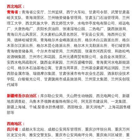
西北地区：
青海省：
青海省公安厅、兰州监狱、西宁火车站、甘肃司令部、武警甘肃嘉
峪关支队、青海湖景区、兰州物资储备管理局、甘肃玉门石油管理局、兰州
理工大学、西北民族大学、西北师范大学、水电华亭发电有限公司、靖远电
厂、大唐热电厂、庆阳长庆油田、张液湿地公园、二热电厂、陇西旅游局、
青海日月山风景区、天水麦积山风景名胜区、平安县公安局、海西州公安
局、德林哈城管局、青海格尔木金峰路派出所、格尔木白云路派出所、格尔
木茶尔汉派出所、格尔木昆仑路派出所、格尔木大戈勒派出所、哥们城管局
青海物资储备局、个尔木市城管局、兰州西固、张液市河西宾馆、和政松鸣
岩酒钢集团、兰州市仁和花园、瓜州元通商贸有限公司、金昌金水湖景区、
安西水电局疏勒河、陇西金泽家园、兰州百盛曦华园、青海黄河水电新能源
公司、格尔木石油基地公寓、甘肃当周草原、兰州基业豪庭鸿运润园、兰州
西部金属市场、瑞德摩尔集团、甘肃张液市有年农业生态园、酒泉职业技术
学院、白银银光公司、甘肃陇南市成县旅游局、兰州亚太集团、兰州实创现
代城等
新疆维吾尔自治区：
库尔勒公安局、天山野生动物园、西北电网公司、新疆
地质调查处、乌鲁木齐领舞者服饰有限公司、阿克苏市建设局、一龙集团、
新疆上海城、千城.梨香水韵售楼部、西部牧业、新天润地产、上海花园售楼
部等
西南地区：
四川省：
成都火车北站、成都公安局车管理所、重庆沙坪坝分局、重庆万州
区龙宝分局、雅安交警支队、重庆市公安局南坪分局、重庆南川区城管、重