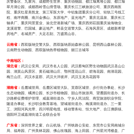
庆警备区、九寨沟、成都野生世界、重庆动物园、都江堰离堆公园、都江堰
翠月湖公园、成都西岭雪山滑雪场、重庆长江三峡旅游公司、重庆西南医
院、重庆红星美凯龙、第三军医大学、中铝集团重庆分公司、轻轨三号线工
程、南坪商圈、南川金佛山、东原地产、蓝光地产、重庆北温泉、重庆长江
轴承厂、重庆同景置业、渝北空港新城广场、重庆西郊莊园重庆渝海物业、
龙溪巡警、巴国城、豪运地产、郫县交巡警大队、石海风景区、成都新希望
房地产、名城房产、大足石刻、万盛黑山谷。
云南省：
西双版纳交警大队、西双版纳原始森林公园、昆明西山森林公园、
云南野生动物园、西双版纳热带植物园、丽江古城等
中南地区：
湖北省：
武汉公安局、武汉市名人公园、武汉蔡甸区野生动物园武汉圣山公
园、湖莫山风景区、黄石磁湖山庄、鄂州莲花山庄、碧海花园、南湖花园、
梅兰山庄、武汉水蓝郡、武汉大洋彼岸、武汉玉龙岛花园等
湖南省：
岳麓城管局、岳麓区城管大队、芙蓉区城管、步行街办事处、长沙
生态动物园、橘洲公园、长沙市植物园、韶山市旅游局、望麓园街道办、长
沙路桥征费维护管理、咸嘉湖街道办、宁乡人民法院、商贸旅游职业学院、
隧道办事处、长沙职业教育基地、望城坡街道办、梅溪湖街道办、三一重
工、浏阳河风光带、四川明星电缆、移动警务站、恒大地产、合江佛荫镇、
德阳环卫咸嘉湖街道工会联合会等
广东省：
深圳世界之窗、白云机场、广州铁路公安处、东莞市公安局南城分
局、福寿园、广州美林花园、佛山玫瑰园、海上田园、广州星河湾楼盘、广