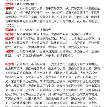
朔州市：
朔州星世纪物业。
晋中市：
山西和顺县城管大队、晋中交警支队、榆江交警支队，平遥南政派
出所、晋中地区开发区公安局、介休物业公司、灵石县市政管理局、平遥客
运管理站、平遥县公安局、榆县公安局、平遥公安局、介休公安局、山西省
晋中市左权县万顺冶金矿山有限责任公司、平遥广电局、灵石县石膏山景区
（30台）。
运城市：
山西河津铝厂、永济普救寺。
沂州市：
繁峙县城市环境管理大队、保德县公安局、沂州市沂府城管。
临汾市：
临汾市火车站、临汾铁路公安处（10台）、山西曲沃县公安局、临
汾市大宁县公安局、乡宁县公安局（防爆巡警大队）、临汾采购、霍州云厦
物业，霍州电厂、洪洞县住建局、洪洞县卫生局、洪洞县交警大队。
吕梁市：
山西杏花村酒厂、汾酒旅游集团、汾酒集团、汾酒保卫部、汾酒后
勤部。（多年定点采购观光车，巡逻车共计约150多台）
山东省：
济南西站、泰山风景区、一汽大众公司、济南火车站广场派出所、
山东运河监狱、济南长途客车站、山东省委大院、济南堤口路派出所、济南
长途汽车总站派出所、济宁市公安局、淄博张店区执法局、济南平阴城管、
德州市公安局、东营市公安局、东营市河口区公安局、东营市东营区公安
局、东营市利津县公安局、菏泽市定陶县公安局、菏泽市开发区公安局枣庄
市台儿庄公安局、枣庄市峄城区公安局、青岛市市南区公安局、滨州市工商
局、泰安市陶山公安局、山东嘉祥县公安局、济南鲍山派出所、淄博市临淄
区公安局、淄博市桓台县公安局、潍坊市高密市公安局、山东威海市警局、
芜湖市公安局、临淅县执法局、济南泉城路派出所、济南老街巷、鑫亿化
工、临沂环球香樟园、山东临工工程机械有限公司、山东雪野湖、保定监