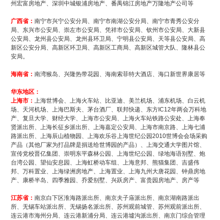
州宏富房地产、深圳中城银浦房地产、番禺锦江房地产万隆地产公司等
广西省：
南宁市兴宁公安分局、南宁市南湖公安分局、南宁市青秀公安分
局、东兴市公安局、崇左市公安局、凭祥市公安局、钦州市公安局、大新县
公安局、龙州县公安局、龙州县环卫局、宁明县公安局、天等县公安局、高
新区公安分局、高新区环卫局、高新区工商局、高新区城管大队、隆林县公
安局。
海南省：
南湾猴岛、兴隆热带花园、海南索菲特大酒店、海口新世界康居等
华东地区：
上海市：
上海世博会、上海火车站、比亚迪、美兰机场、浦东机场、白云机
场、天河机场、上海巴斯夫、茅台酒厂、联邦快递、东方IC12年两会万科地
产、复旦大学、财经大学、上海市公安局、上海火车站铁路公安处、上海奉
贤派出所、上海长征乡派出所、上海嘉定公安局、上海市南京路、上海七浦
路派出所、上海辰山植物园、上海欢乐谷上海世纪公园2010世博会会场采购
产品（其他厂家为打品牌是捐送给世博园的产品）、上海交通大学图片馆、
宣传党校晋亿集团、崇明东平森林公园、上海世纪公园、绿地海语别墅、炮
台湾公园、望仙安息园、上海虹桥动车组、上海意邦、熊猫集团、吉盛伟
邦、万科置业、上海绿洲房地产、上海置业、上海九州大唐花园、钟鼎房地
产、康桥半岛、四季雅园、乔爱别墅、兴跃房产、富贵园房地产、房产等
江苏省：
南京白下区淮海路派出所、南京夫子庙派出所、南京湖南路派出
所、无锡车站派出所、无锡扬名派出所、苏州观前城管、苏州观前派出所、
连云港市海州分局、连云港新浦分局、连云港墟沟派出所、南京门综合管理