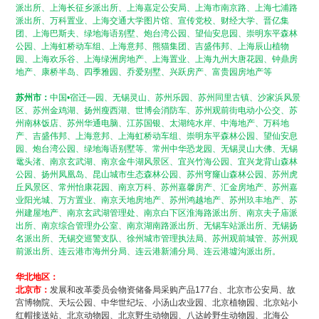
派出所、上海长征乡派出所、上海嘉定公安局、上海市南京路、上海七浦路
派出所、万科置业、上海交通大学图片馆、宣传党校、财经大学、晋亿集
团、上海巴斯夫、绿地海语别墅、炮台湾公园、望仙安息园、崇明东平森林
公园、上海虹桥动车组、上海意邦、熊猫集团、吉盛伟邦、上海辰山植物
园、上海欢乐谷、上海绿洲房地产、上海置业、上海九州大唐花园、钟鼎房
地产、康桥半岛、四季雅园、乔爱别墅、兴跃房产、富贵园房地产等
苏州市：
中国•宿迁—园、无锡灵山、苏州乐园、苏州同里古镇、沙家浜风景
区、苏州金鸡湖、扬州瘦西湖、世博会消防车、苏州观前街电动小公交、苏
州南林饭店、苏州华通电脑、江苏国银、太湖纯水岸、中海地产、万科地
产、吉盛伟邦、上海意邦、上海虹桥动车组、崇明东平森林公园、望仙安息
园、炮台湾公园、绿地海语别墅等、常州中华恐龙园、无锡灵山大佛、无锡
鼋头渚、南京玄武湖、南京金牛湖风景区、宜兴竹海公园、宜兴龙背山森林
公园、扬州凤凰岛、昆山城市生态森林公园、苏州穹窿山森林公园、苏州虎
丘风景区、常州怡康花园、南京万科、苏州嘉馨房产、汇金房地产、苏州嘉
业阳光城、万方置业、南京天地房地产、苏州鸿越地产、苏州玖丰地产、苏
州建屋地产、南京玄武湖管理处、南京白下区淮海路派出所、南京夫子庙派
出所、南京综合管理办公室、南京湖南路派出所、无锡车站派出所、无锡扬
名派出所、无锡交巡警支队、徐州城市管理执法局、苏州观前城管、苏州观
前派出所、连云港市海州分局、连云港新浦分局、连云港墟沟派出所。
华北地区：
北京市：
发展和改革委员会物资储备局采购产品177台、北京市公安局、故
宫博物院、天坛公园、中华世纪坛、小汤山农业园、北京植物园、北京站小
红帽接送站、北京动物园、北京野生动物园、八达岭野生动物园、北海公