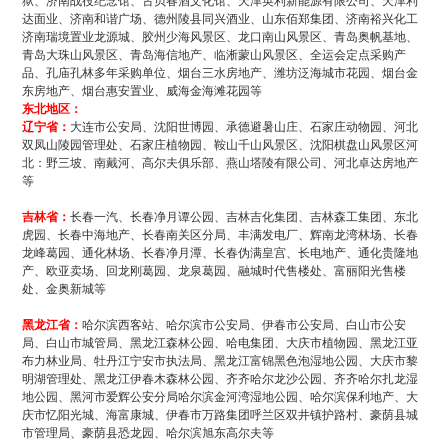
狱、济南战役纪念馆、古贝春酒文化馆、天津英利新能源有限公司、天津利
达面业、济南和谐广场、德州陵县同兴酒业、山东佰郑集团、济南裕兴化工
济南瑞境置业龙源城、胶州少海风景区、龙口南山风景区、青岛奥帆基地、
青岛大珠山风景区、青岛海信地产、临淅蒙山风景区、全运会定点采购产
品、孔庙孔林多年采购单位、烟台三水房地产、潍坊泛海城市花园、烟台金
东房地产、烟台惠安置业、威海金海滩花园等
东北地区：
辽宁省：
大连市公安局、沈阳世博园、承德避暑山庄、石家庄动物园、河北
双凤山陵园管理处、石家庄植物园、鞍山千山风景区、沈阳棋盘山风景区河
北：野三坡、南戴河、高尔夫俱乐部、燕山塔陵有限公司、河北卓达房地产
等
吉林省：
长春一汽、长春净月谭公园、吉林吉化集团、吉林森工集团、东北
虎园、长春中海地产、长春南关区分局、丰满发电厂、辉南龙湾林场、长春
龙峰葛园、通化林场、长春净月潭、长春伪满皇宫、长电地产、通化贵隆地
产、欧亚卖场、回龙刚葛园、龙泉葛园、融城时代售楼处、富丽阳光售楼
处、金奥新城等
黑龙江省：
哈尔滨西客站、哈尔滨市公安局、伊春市公安局、白山市公安
局、白山市城管局、黑龙江森林公园、哈电集团、大庆市植物园、黑龙江亚
布力林业局、牡丹江宁安市执法局、黑龙江富锦黑色泡湿地公园、大庆市黎
明湖管理处、黑龙江伊春木森林公园、齐齐哈尔龙沙公园、齐齐哈尔扎龙湿
地公园、黑河市爱辉公安分局哈尔滨金河湾湿地公园、哈尔滨保利地产、大
庆市忆阳光城、海富康城、伊春市万路集团呼兰区双井镇护路村、豪荫县城
市管理局、豪荫县恐龙园、哈尔滨旭东高尔夫等