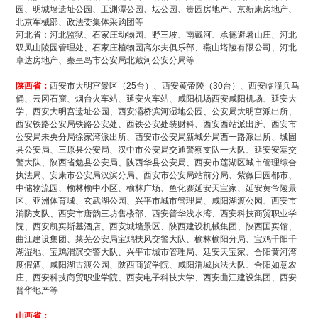
园、明城墙遗址公园、玉渊潭公园、坛公园、贵园房地产、京新康房地产、
北京军械部、政法委集体采购团等
河北省：河北监狱、石家庄动物园、野三坡、南戴河、承德避暑山庄、河北
双凤山陵园管理处、石家庄植物园高尔夫俱乐部、燕山塔陵有限公司、河北
卓达房地产、秦皇岛市公安局北戴河公安分局等
陕西省：
西安市大明宫景区（25台）、西安黄帝陵（30台）、西安临潼兵马
俑、云冈石窟、烟台火车站、延安火车站、咸阳机场西安咸阳机场、延安大
学、西安大明宫遗址公园、西安灞桥滨河湿地公园、公安局大明宫派出所、
西安铁路公安局铁路公安处、西铁公安处装财科、西安西站派出所、西安市
公安局未央分局徐家湾派出所、西安市公安局新城分局西一路派出所、城固
县公安局、三原县公安局、汉中市公安局交通警察支队一大队、延安安塞交
警大队、陕西省勉县公安局、陕西华县公安局、西安市莲湖区城市管理综合
执法局、安康市公安局汉滨分局、西安市公安局站前分局、紫薇田园都市、
中储物流园、榆林榆中小区、榆林广场、鱼化寨延安天宝家、延安黄帝陵景
区、亚洲体育城、玄武湖公园、兴平市城市管理局、咸阳湖渡公园、西安市
消防支队、西安市唐韵三坊售楼部、西安普华浅水湾、西安科技商贸职业学
院、西安凯宾斯基酒店、西安城墙景区、陕西建设机械集团、陕西国宾馆、
曲江建设集团、莱芜公安局宝鸡扶风交警大队、榆林榆阳分局、宝鸡千阳千
湖湿地、宝鸡渭滨交警大队、兴平市城市管理局、延安天宝家、合阳黄河湾
度假酒、咸阳湖古渡公园、陕西商贸学院、咸阳渭城执法大队、合阳如意农
庄、西安科技商贸职业学院、西安电子科技大学、西安曲江建设集团、西安
普华地产等
山西省：