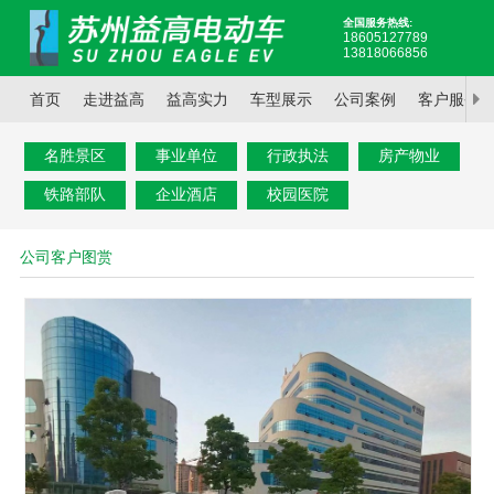
全国服务热线:
18605127789
13818066856
首页
走进益高
益高实力
车型展示
公司案例
客户服务
名胜景区
事业单位
行政执法
房产物业
铁路部队
企业酒店
校园医院
公司客户图赏